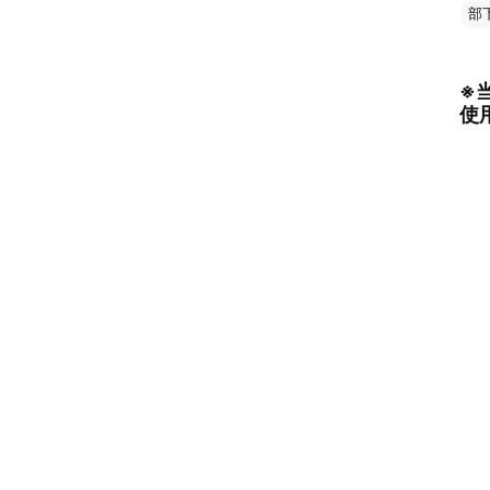
部
※
使