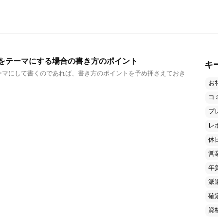
をテーマにする場合の書き方のポイント
キ
ーマにして書くのであれば、書き方のポイントを予め押さえておき
お
コ
プ
レ
休
営
年
派
確
資