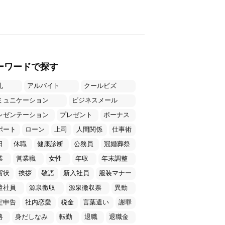
ーワードで探す
礼
アルバイト
クールビズ
ミュニケーション
ビジネスメール
レゼンテーション
プレゼント
ボーナス
ポート
ローン
上司
人間関係
仕事術
日
休職
健康診断
公務員
冠婚葬祭
業
営業職
女性
年収
年末調整
賀状
挨拶
敬語
新入社員
服装マナー
遣社員
源泉徴収
源泉徴収票
異動
定申告
社内恋愛
税金
言葉遣い
謝罪
格
身だしなみ
転勤
退職
退職金