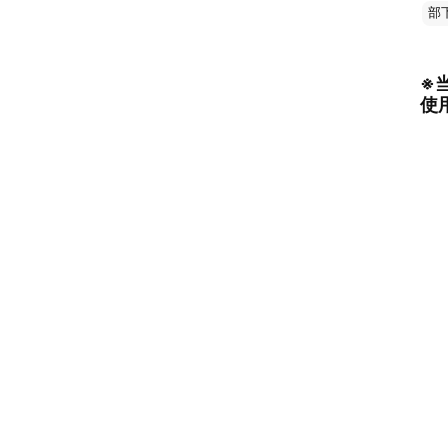
部
※
使