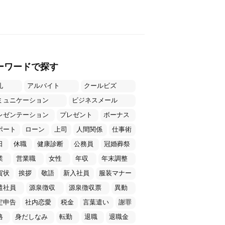
ーワードで探す
礼
アルバイト
クールビズ
ミュニケーション
ビジネスメール
レゼンテーション
プレゼント
ボーナス
ポート
ローン
上司
人間関係
仕事術
日
休職
健康診断
公務員
冠婚葬祭
業
営業職
女性
年収
年末調整
賀状
挨拶
敬語
新入社員
服装マナー
遣社員
源泉徴収
源泉徴収票
異動
定申告
社内恋愛
税金
言葉遣い
謝罪
格
身だしなみ
転勤
退職
退職金