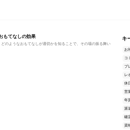
おもてなしの効果
キ
、どのようなおもてなしが適切かを知ることで、その場の振る舞い
お
コ
プ
レ
休
営
年
派
確
資