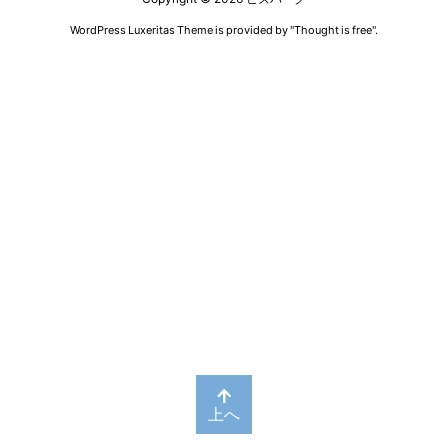
WordPress Luxeritas Theme is provided by "
Thought is free
".
上へ