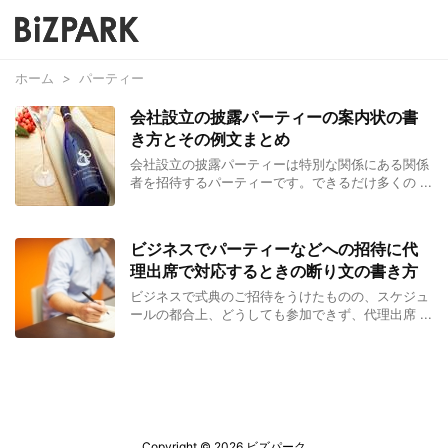
ホーム
>
パーティー
会社設立の披露パーティーの案内状の書
き方とその例文まとめ
会社設立の披露パーティーは特別な関係にある関係
者を招待するパーティーです。できるだけ多くの ...
ビジネスでパーティーなどへの招待に代
理出席で対応するときの断り文の書き方
ビジネスで式典のご招待をうけたものの、スケジュ
ールの都合上、どうしても参加できず、代理出席 ...
Copyright ©
2026
ビズパーク