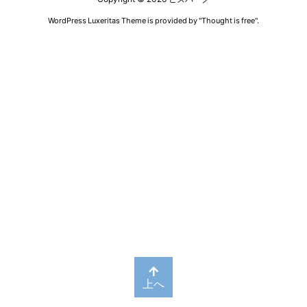
WordPress Luxeritas Theme is provided by "
Thought is free
".
上へ