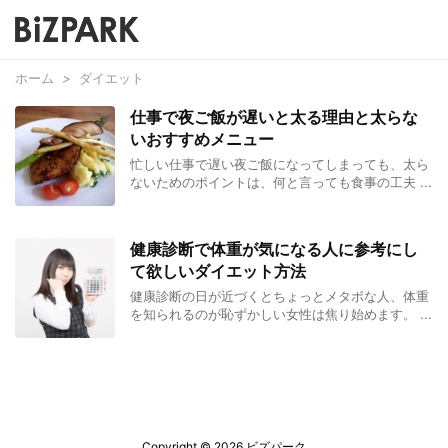
ホーム
>
ダイエット
仕事で夜ご飯が遅いと太る理由と太らな
いおすすめメニュー
忙しい仕事で遅い夜ご飯になってしまっても、太ら
ないためのポイントは、何と言っても食事の工夫 ...
健康診断で体重が気になる人に参考にし
て欲しいダイエット方法
健康診断の日が近づくとちょっとメタボな人、体重
を知られるのが恥ずかしい女性は焦り始めます。 ...
Copyright ©
2026
ビズパーク