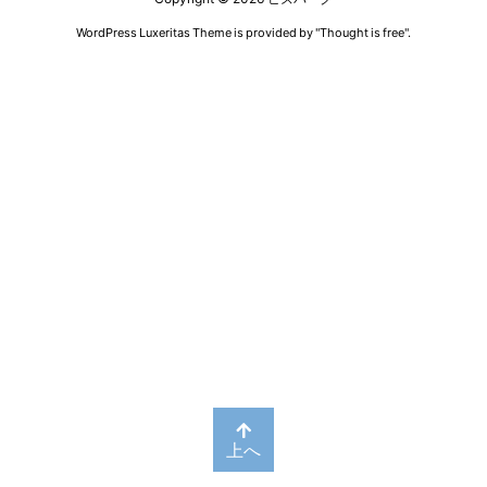
WordPress Luxeritas Theme is provided by "
Thought is free
".
上へ